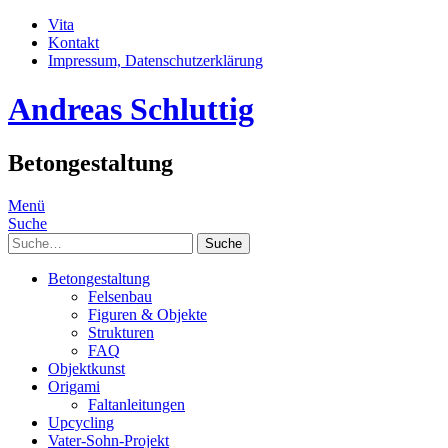
Vita
Kontakt
Impressum, Datenschutzerklärung
Andreas Schluttig
Betongestaltung
Menü
Suche
Suche
Betongestaltung
Felsenbau
Figuren & Objekte
Strukturen
FAQ
Objektkunst
Origami
Faltanleitungen
Upcycling
Vater-Sohn-Projekt