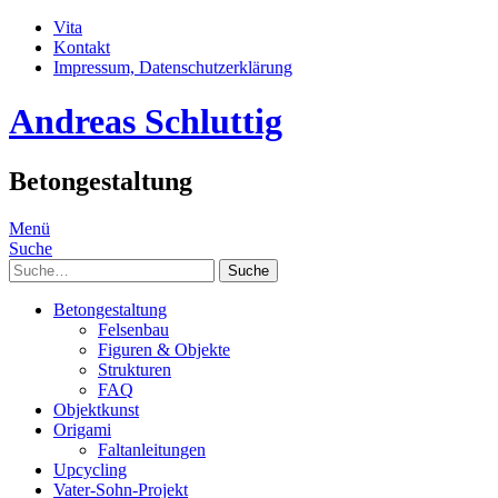
Vita
Kontakt
Impressum, Datenschutzerklärung
Andreas Schluttig
Betongestaltung
Menü
Suche
Suche
Betongestaltung
Felsenbau
Figuren & Objekte
Strukturen
FAQ
Objektkunst
Origami
Faltanleitungen
Upcycling
Vater-Sohn-Projekt