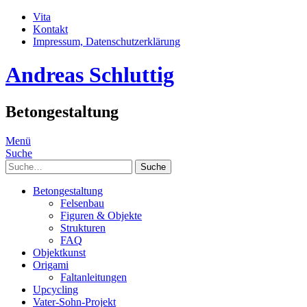
Vita
Kontakt
Impressum, Datenschutzerklärung
Andreas Schluttig
Betongestaltung
Menü
Suche
Suche
Betongestaltung
Felsenbau
Figuren & Objekte
Strukturen
FAQ
Objektkunst
Origami
Faltanleitungen
Upcycling
Vater-Sohn-Projekt