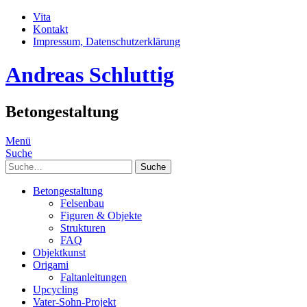
Vita
Kontakt
Impressum, Datenschutzerklärung
Andreas Schluttig
Betongestaltung
Menü
Suche
Suche
Betongestaltung
Felsenbau
Figuren & Objekte
Strukturen
FAQ
Objektkunst
Origami
Faltanleitungen
Upcycling
Vater-Sohn-Projekt