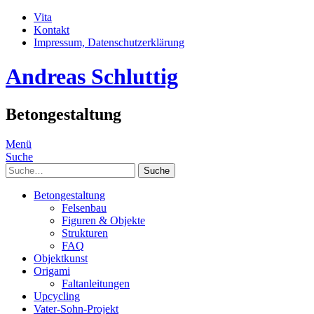
Vita
Kontakt
Impressum, Datenschutzerklärung
Andreas Schluttig
Betongestaltung
Menü
Suche
Suche
Betongestaltung
Felsenbau
Figuren & Objekte
Strukturen
FAQ
Objektkunst
Origami
Faltanleitungen
Upcycling
Vater-Sohn-Projekt