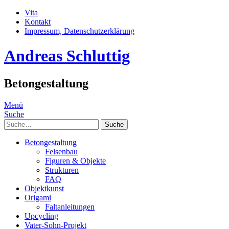
Vita
Kontakt
Impressum, Datenschutzerklärung
Andreas Schluttig
Betongestaltung
Menü
Suche
Suche
Betongestaltung
Felsenbau
Figuren & Objekte
Strukturen
FAQ
Objektkunst
Origami
Faltanleitungen
Upcycling
Vater-Sohn-Projekt