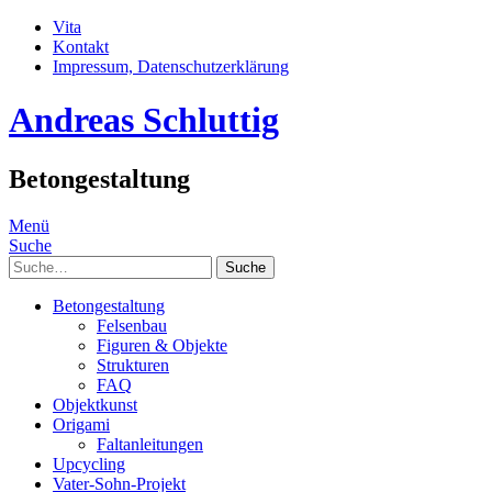
Vita
Kontakt
Impressum, Datenschutzerklärung
Andreas Schluttig
Betongestaltung
Menü
Suche
Suche
Betongestaltung
Felsenbau
Figuren & Objekte
Strukturen
FAQ
Objektkunst
Origami
Faltanleitungen
Upcycling
Vater-Sohn-Projekt