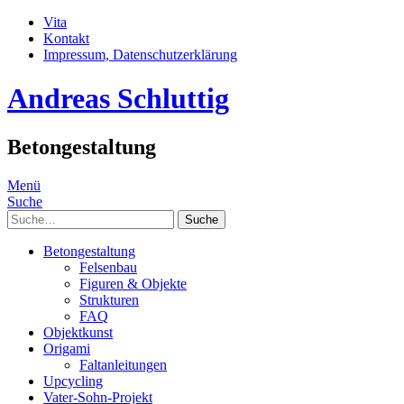
Vita
Kontakt
Impressum, Datenschutzerklärung
Andreas Schluttig
Betongestaltung
Menü
Suche
Suche
Betongestaltung
Felsenbau
Figuren & Objekte
Strukturen
FAQ
Objektkunst
Origami
Faltanleitungen
Upcycling
Vater-Sohn-Projekt