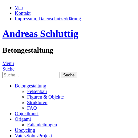
Vita
Kontakt
Impressum, Datenschutzerklärung
Andreas Schluttig
Betongestaltung
Menü
Suche
Suche
Betongestaltung
Felsenbau
Figuren & Objekte
Strukturen
FAQ
Objektkunst
Origami
Faltanleitungen
Upcycling
Vater-Sohn-Projekt