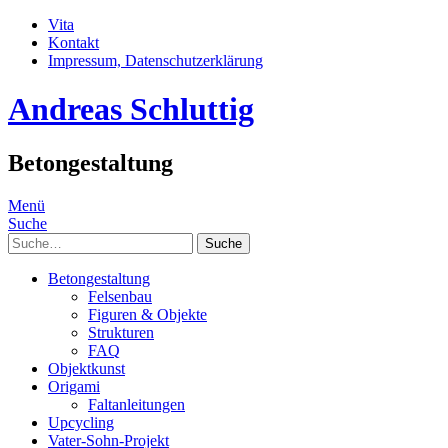
Vita
Kontakt
Impressum, Datenschutzerklärung
Andreas Schluttig
Betongestaltung
Menü
Suche
Suche
Betongestaltung
Felsenbau
Figuren & Objekte
Strukturen
FAQ
Objektkunst
Origami
Faltanleitungen
Upcycling
Vater-Sohn-Projekt