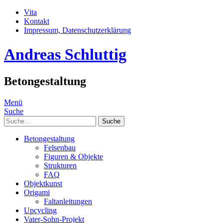
Vita
Kontakt
Impressum, Datenschutzerklärung
Andreas Schluttig
Betongestaltung
Menü
Suche
Suche
Betongestaltung
Felsenbau
Figuren & Objekte
Strukturen
FAQ
Objektkunst
Origami
Faltanleitungen
Upcycling
Vater-Sohn-Projekt