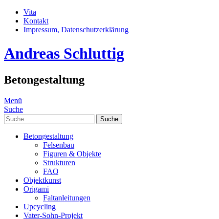
Vita
Kontakt
Impressum, Datenschutzerklärung
Andreas Schluttig
Betongestaltung
Menü
Suche
Suche
Betongestaltung
Felsenbau
Figuren & Objekte
Strukturen
FAQ
Objektkunst
Origami
Faltanleitungen
Upcycling
Vater-Sohn-Projekt