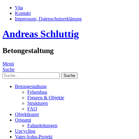
Vita
Kontakt
Impressum, Datenschutzerklärung
Andreas Schluttig
Betongestaltung
Menü
Suche
Suche
Betongestaltung
Felsenbau
Figuren & Objekte
Strukturen
FAQ
Objektkunst
Origami
Faltanleitungen
Upcycling
Vater-Sohn-Projekt