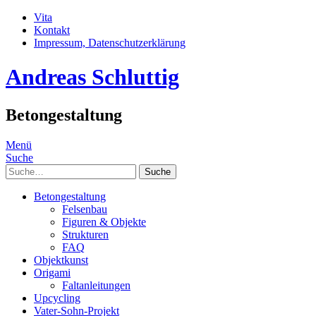
Vita
Kontakt
Impressum, Datenschutzerklärung
Andreas Schluttig
Betongestaltung
Menü
Suche
Suche
Betongestaltung
Felsenbau
Figuren & Objekte
Strukturen
FAQ
Objektkunst
Origami
Faltanleitungen
Upcycling
Vater-Sohn-Projekt